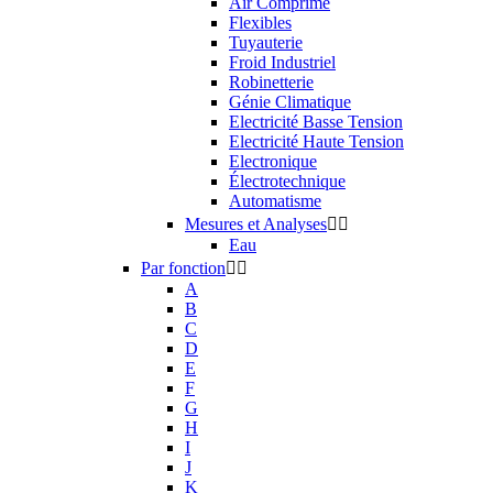
Air Comprimé
Flexibles
Tuyauterie
Froid Industriel
Robinetterie
Génie Climatique
Electricité Basse Tension
Electricité Haute Tension
Electronique
Électrotechnique
Automatisme
Mesures et Analyses


Eau
Par fonction


A
B
C
D
E
F
G
H
I
J
K