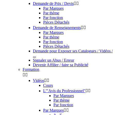
Demande de Prix / Devis


Par Marques
Par thème
Par fonction
Pièces Détachés
Demande de Renseignements


Par Marques
Par thème
Par fonction
Pièces Détachés
Demande pour Exposer ses Catalogues / Vidéos /
...
Signaler un Abus / Erreur
Devenir Affilier / faire sa Publicité
Formation


Vidéos


Cours
L'"Avis du Professionnel"


Par Marques
Par thème
Par fonction
Par Marques

