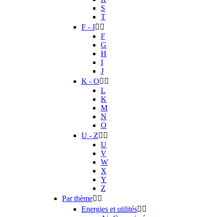
S
T
F - J


F
G
H
I
J
K - O


L
K
M
N
O
U - Z


U
V
W
X
Y
Z
Par thème


Energies et utilités

