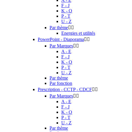
A - E
F - J
K - O
P - T
U - Z
Par thème


Energies et utilités
PowerPoint - Diaporama


Par Marques


A - E
F - J
K - O
P - T
U - Z
Par thème
Par fonction
Prescription - CCTP - CDCF


Par Marques


A - E
F - J
K - O
P - T
U - Z
Par thème