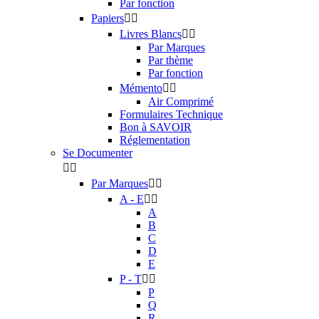
Par fonction
Papiers


Livres Blancs


Par Marques
Par thème
Par fonction
Mémento


Air Comprimé
Formulaires Technique
Bon à SAVOIR
Réglementation
Se Documenter


Par Marques


A - E


A
B
C
D
E
P - T


P
Q
R