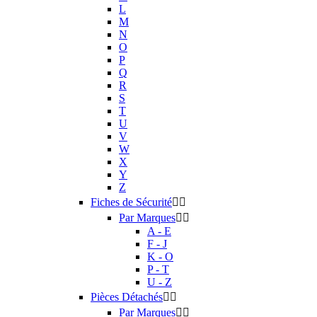
L
M
N
O
P
Q
R
S
T
U
V
W
X
Y
Z
Fiches de Sécurité


Par Marques


A - E
F - J
K - O
P - T
U - Z
Pièces Détachés


Par Marques

