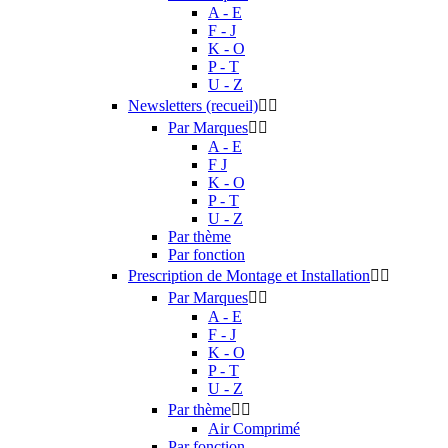
A - E
F - J
K - O
P - T
U - Z
Newsletters (recueil)


Par Marques


A - E
F J
K - O
P - T
U - Z
Par thème
Par fonction
Prescription de Montage et Installation


Par Marques


A - E
F - J
K - O
P - T
U - Z
Par thème


Air Comprimé
Par fonction