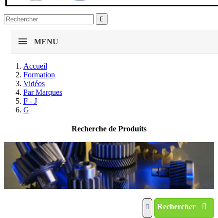

MENU
Accueil
Formation
Vidéos
Par Marques
F - J
G
Recherche de Produits
Rechercher