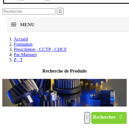

MENU
Accueil
Formation
Prescription - CCTP - CDCF
Par Marques
P - T
Recherche de Produits
Rechercher