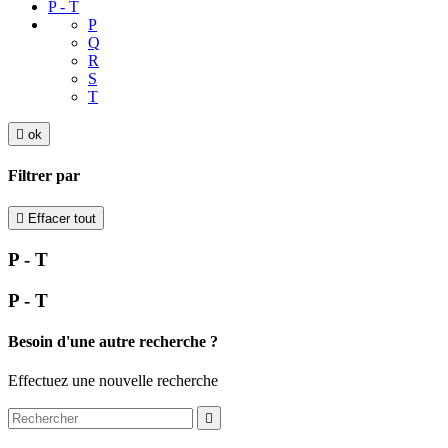
P - T
P
Q
R
S
T

ok
Filtrer par

Effacer tout
P - T
P - T
Besoin d'une autre recherche ?
Effectuez une nouvelle recherche
