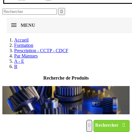

MENU
Accueil
Formation
Prescription - CCTP - CDCF
Par Marques
A - E
B
Recherche de Produits
Rechercher