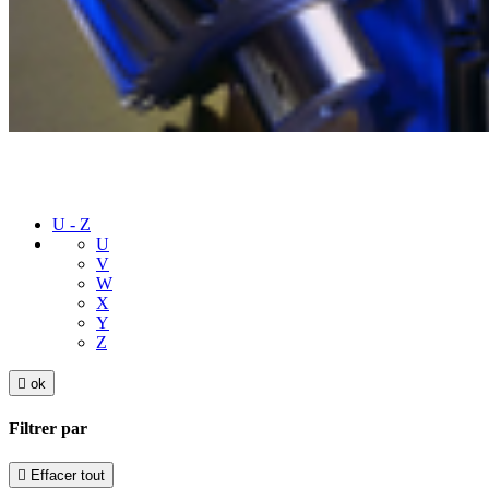
U - Z
U
V
W
X
Y
Z

ok
Filtrer par

Effacer tout