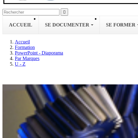

ACCUEIL
SE DOCUMENTER
SE FORMER
Accueil
Formation
PowerPoint - Diaporama
Par Marques
U - Z