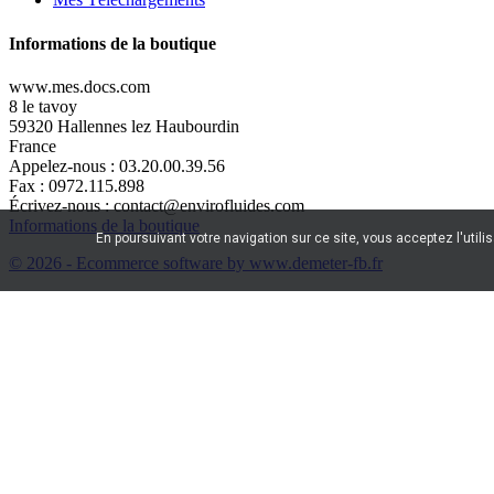
Informations de la boutique
www.mes.docs.com
8 le tavoy
59320 Hallennes lez Haubourdin
France
Appelez-nous :
03.20.00.39.56
Fax :
0972.115.898
Écrivez-nous :
contact@envirofluides.com
Informations de la boutique
En poursuivant votre navigation sur ce site, vous acceptez l'utili
© 2026 - Ecommerce software by www.demeter-fb.fr