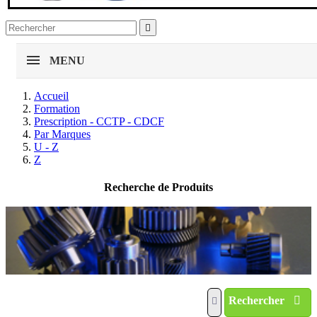

MENU
Accueil
Formation
Prescription - CCTP - CDCF
Par Marques
U - Z
Z
Recherche de Produits
Rechercher