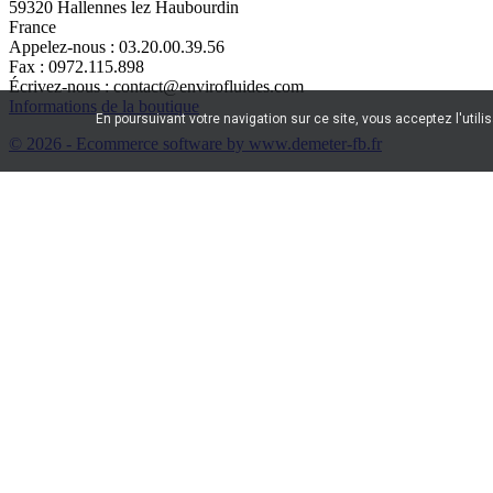
59320 Hallennes lez Haubourdin
France
Appelez-nous :
03.20.00.39.56
Fax :
0972.115.898
Écrivez-nous :
contact@envirofluides.com
Informations de la boutique
En poursuivant votre navigation sur ce site, vous acceptez l'utili
© 2026 - Ecommerce software by www.demeter-fb.fr