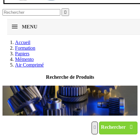

MENU
Accueil
Formation
Papiers
Mémento
Air Comprimé
Recherche de Produits
Rechercher