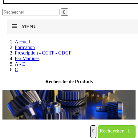

MENU
Accueil
Formation
Prescription - CCTP - CDCF
Par Marques
A - E
C
Recherche de Produits
Rechercher