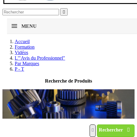

MENU
Accueil
Formation
Vidéos
L'"Avis du Professionnel"
Par Marques
P - T
Recherche de Produits
Rechercher