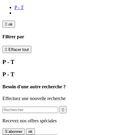
P - T

ok
Filtrer par

Effacer tout
P - T
P - T
Besoin d'une autre recherche ?
Effectuez une nouvelle recherche

Recevez nos offres spéciales