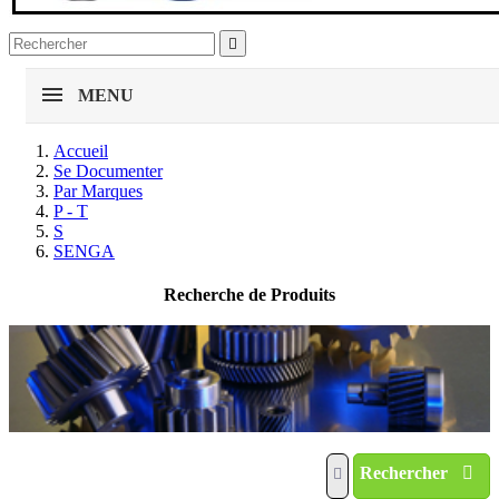

MENU
Accueil
Se Documenter
Par Marques
P - T
S
SENGA
Recherche de Produits
Rechercher