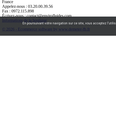
France
Appelez-nous :
03.20.00.39.56
Fax :
0972.115.898
Écrivez-nous :
contact@envirofluides.com
Informations de la boutique
En poursuivant votre navigation sur ce site, vous acceptez l'utili
© 2026 - Ecommerce software by www.demeter-fb.fr