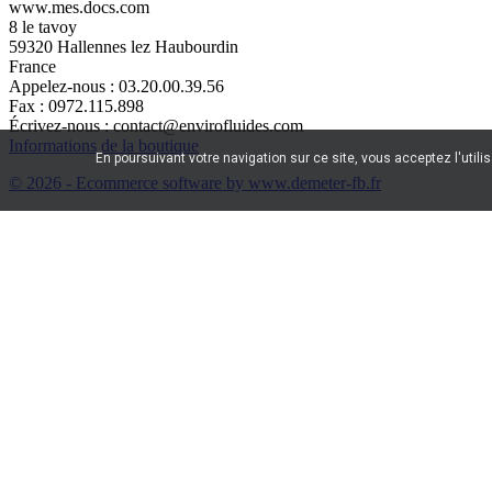
www.mes.docs.com
8 le tavoy
59320 Hallennes lez Haubourdin
France
Appelez-nous :
03.20.00.39.56
Fax :
0972.115.898
Écrivez-nous :
contact@envirofluides.com
Informations de la boutique
En poursuivant votre navigation sur ce site, vous acceptez l'utili
© 2026 - Ecommerce software by www.demeter-fb.fr