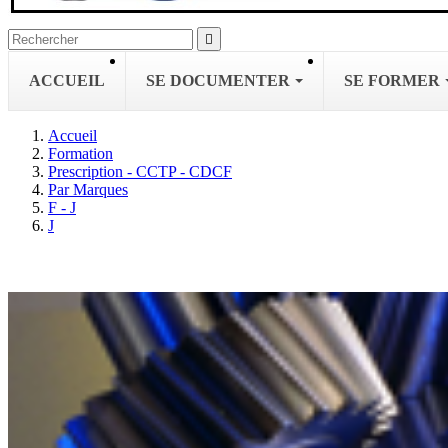

ACCUEIL
SE DOCUMENTER
SE FORMER
Accueil
Formation
Prescription - CCTP - CDCF
Par Marques
F - J
J