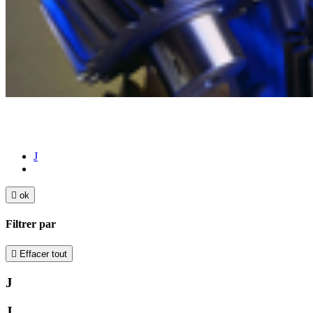
J

ok
Filtrer par

Effacer tout
J
J