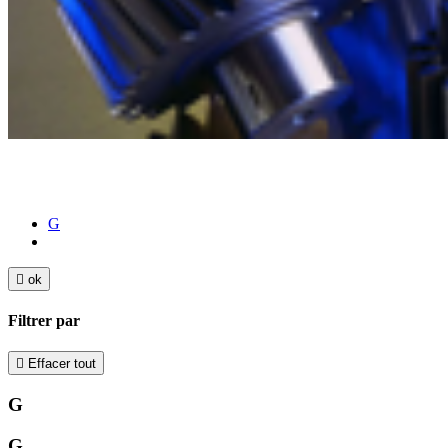
G

ok
Filtrer par

Effacer tout
G
G