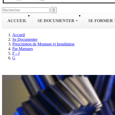

ACCUEIL
SE DOCUMENTER
SE FORMER
Accueil
Se Documenter
Prescription de Montage et Installation
Par Marques
F - J
G