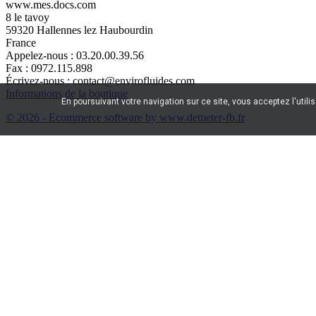
www.mes.docs.com
8 le tavoy
59320 Hallennes lez Haubourdin
France
Appelez-nous :
03.20.00.39.56
Fax :
0972.115.898
Écrivez-nous :
contact@envirofluides.com
Informations de la boutique
En poursuivant votre navigation sur ce site, vous acceptez l'utili
© 2026 - Ecommerce software by www.demeter-fb.fr