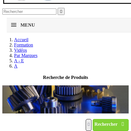

MENU
Accueil
Formation
Vidéos
Par Marques
A - E
A
Recherche de Produits
Rechercher