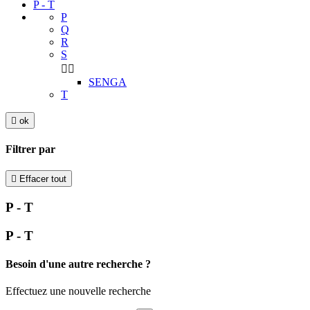
P - T
P
Q
R
S


SENGA
T

ok
Filtrer par

Effacer tout
P - T
P - T
Besoin d'une autre recherche ?
Effectuez une nouvelle recherche