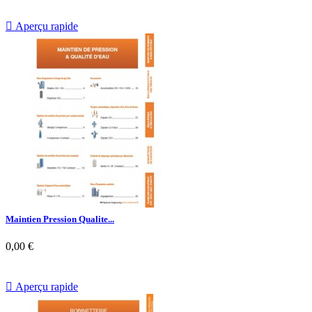

Aperçu rapide
Maintien Pression Qualite...
0,00 €

Aperçu rapide