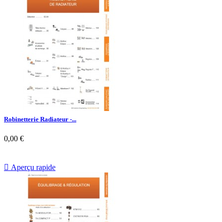
Robinetterie Radiateur -...
0,00 €

Aperçu rapide