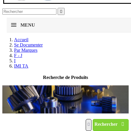

MENU
Accueil
Se Documenter
Par Marques
F - J
I
IMI TA
Recherche de Produits
Rechercher