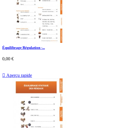
Équilibrage Régulation -...
0,00 €

Aperçu rapide