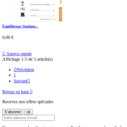
Équilibrage Statique...
0,00 €

Aperçu rapide
Affichage 1-5 de 5 article(s)

Précédent
1
Suivant

Retour en haut

Recevez nos offres spéciales