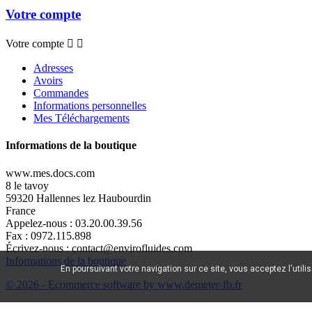
Votre compte
Votre compte


Adresses
Avoirs
Commandes
Informations personnelles
Mes Téléchargements
Informations de la boutique
www.mes.docs.com
8 le tavoy
59320 Hallennes lez Haubourdin
France
Appelez-nous :
03.20.00.39.56
Fax :
0972.115.898
Écrivez-nous :
contact@envirofluides.com
Informations de la boutique
En poursuivant votre navigation sur ce site, vous acceptez l'utili
© 2026 - Ecommerce software by www.demeter-fb.fr