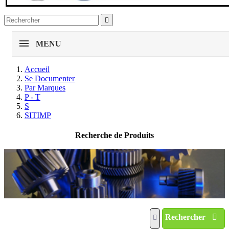

MENU
Accueil
Se Documenter
Par Marques
P - T
S
SITIMP
Recherche de Produits
Rechercher