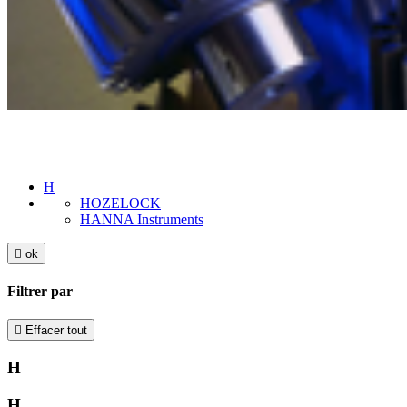
H
HOZELOCK
HANNA Instruments

ok
Filtrer par

Effacer tout
H
H