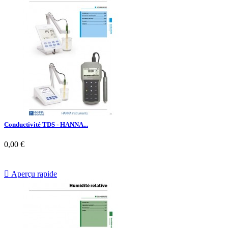
Conductivité TDS - HANNA...
0,00 €

Aperçu rapide