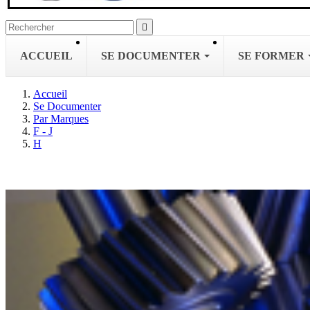

ACCUEIL
SE DOCUMENTER
SE FORMER
Accueil
Se Documenter
Par Marques
F - J
H