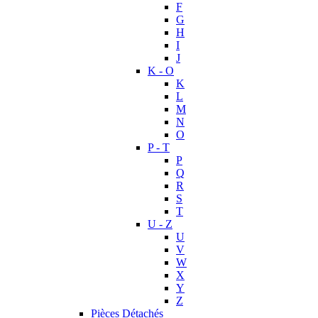
F
G
H
I
J
K - O
K
L
M
N
O
P - T
P
Q
R
S
T
U - Z
U
V
W
X
Y
Z
Pièces Détachés