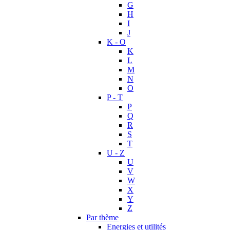
G
H
I
J
K - O
K
L
M
N
O
P - T
P
Q
R
S
T
U - Z
U
V
W
X
Y
Z
Par thème
Energies et utilités