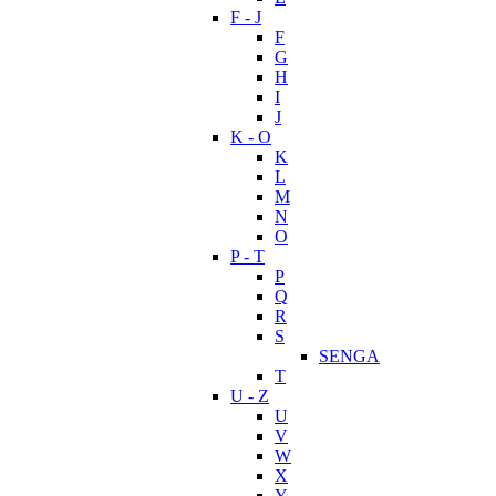
F - J
F
G
H
I
J
K - O
K
L
M
N
O
P - T
P
Q
R
S
SENGA
T
U - Z
U
V
W
X
Y