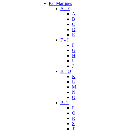
Par Marques
A - E
A
B
C
D
E
F - J
F
G
H
I
J
K - O
K
L
M
N
O
P - T
P
Q
R
S
T