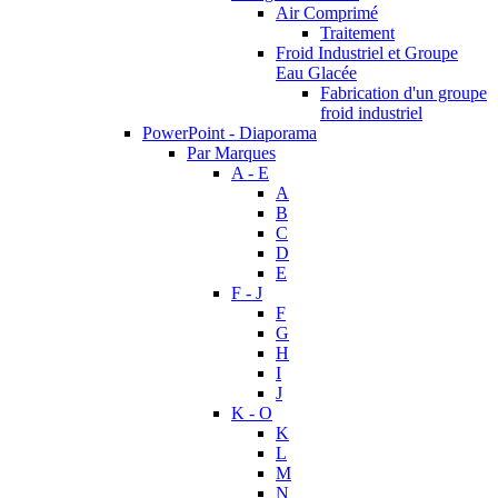
Air Comprimé
Traitement
Froid Industriel et Groupe
Eau Glacée
Fabrication d'un groupe
froid industriel
PowerPoint - Diaporama
Par Marques
A - E
A
B
C
D
E
F - J
F
G
H
I
J
K - O
K
L
M
N