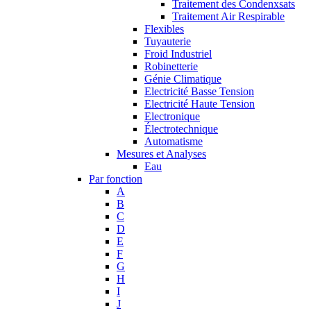
Traitement des Condenxsats
Traitement Air Respirable
Flexibles
Tuyauterie
Froid Industriel
Robinetterie
Génie Climatique
Electricité Basse Tension
Electricité Haute Tension
Electronique
Électrotechnique
Automatisme
Mesures et Analyses
Eau
Par fonction
A
B
C
D
E
F
G
H
I
J