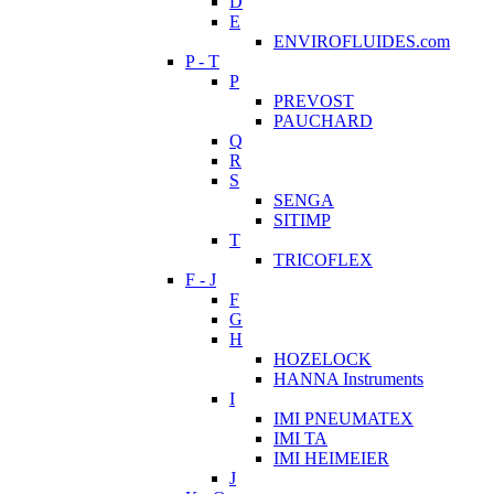
D
E
ENVIROFLUIDES.com
P - T
P
PREVOST
PAUCHARD
Q
R
S
SENGA
SITIMP
T
TRICOFLEX
F - J
F
G
H
HOZELOCK
HANNA Instruments
I
IMI PNEUMATEX
IMI TA
IMI HEIMEIER
J