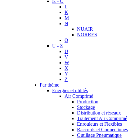
K - O
L
K
M
N
NUAIR
NORRES
O
U - Z
U
V
W
X
Y
Z
Par thème
Energies et utilités
Air Comprimé
Production
Stockage
Distribution et réseaux
Traitement Air Comprimé
Enrouleurs et Flexibles
Raccords et Connectiques
Outillage Pneumatique