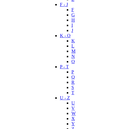
F - J
F
G
H
I
J
K - O
K
L
M
N
O
P - T
P
Q
R
S
T
U - Z
U
V
W
X
Y
Z