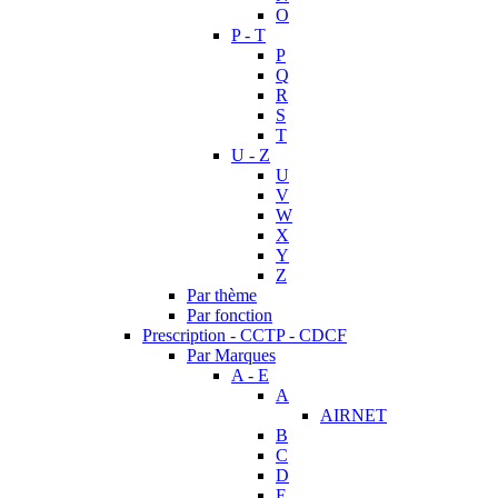
O
P - T
P
Q
R
S
T
U - Z
U
V
W
X
Y
Z
Par thème
Par fonction
Prescription - CCTP - CDCF
Par Marques
A - E
A
AIRNET
B
C
D
E