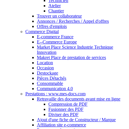
Technicien
Atelier
Chantier
Trouver un collaborateur
Annonces / Recherches / Appel d'offres
Offres d'emplois
Commerce Digital
E-commerce France
E--Commerce Europe
Market Place Science Industrie Technique
Innovation
Makret Place de prestation de services
Location
Occasion
Destockage
Pièces Détachés
Consommable
Communication 4.0
Prestations : www.mes-docs.com
Retravaille des documents avant mise en ligne
Compression de PDF
Fusionner des PDF
Diviser des PDF
Ajout d'une fiche de Constructeur / Marque
Affiliation site e-commerce