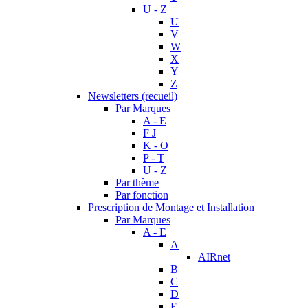
U - Z
U
V
W
X
Y
Z
Newsletters (recueil)
Par Marques
A - E
F J
K - O
P - T
U - Z
Par thème
Par fonction
Prescription de Montage et Installation
Par Marques
A - E
A
AIRnet
B
C
D
E