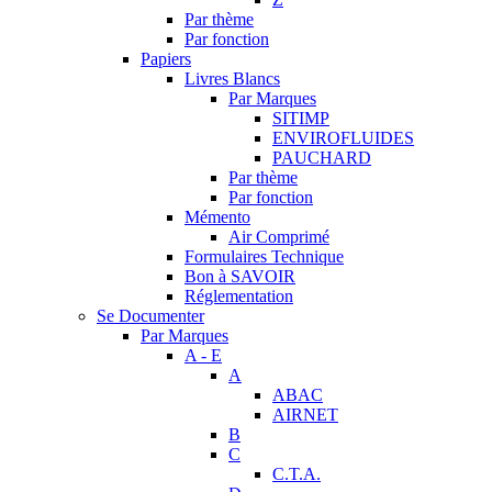
Par thème
Par fonction
Papiers
Livres Blancs
Par Marques
SITIMP
ENVIROFLUIDES
PAUCHARD
Par thème
Par fonction
Mémento
Air Comprimé
Formulaires Technique
Bon à SAVOIR
Réglementation
Se Documenter
Par Marques
A - E
A
ABAC
AIRNET
B
C
C.T.A.