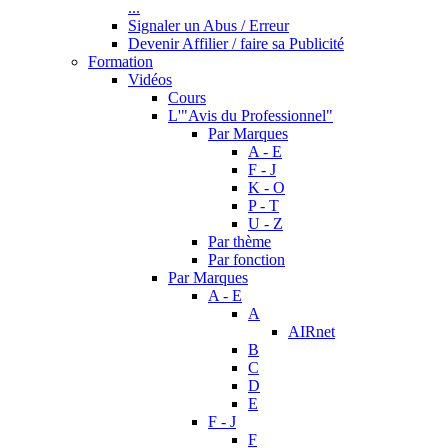
...
Signaler un Abus / Erreur
Devenir Affilier / faire sa Publicité
Formation
Vidéos
Cours
L'"Avis du Professionnel"
Par Marques
A - E
F - J
K - O
P - T
U - Z
Par thème
Par fonction
Par Marques
A - E
A
AIRnet
B
C
D
E
F - J
F