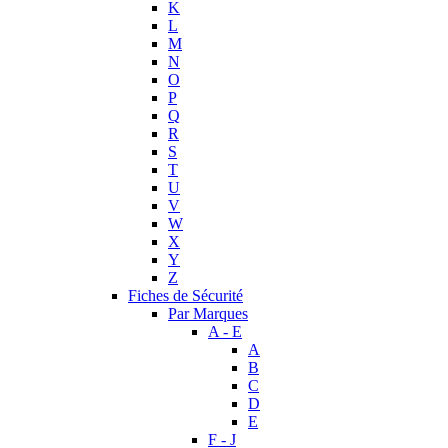
K
L
M
N
O
P
Q
R
S
T
U
V
W
X
Y
Z
Fiches de Sécurité
Par Marques
A - E
A
B
C
D
E
F - J