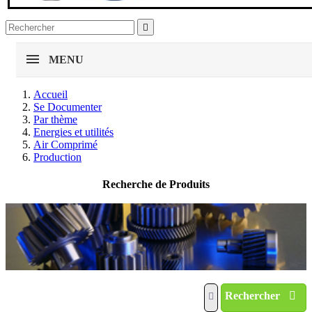

MENU
Accueil
Se Documenter
Par thème
Energies et utilités
Air Comprimé
Production
Recherche de Produits
Rechercher