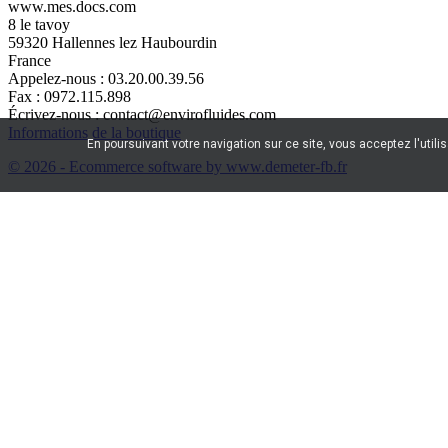
www.mes.docs.com
8 le tavoy
59320 Hallennes lez Haubourdin
France
Appelez-nous :
03.20.00.39.56
Fax :
0972.115.898
Écrivez-nous :
contact@envirofluides.com
Informations de la boutique
En poursuivant votre navigation sur ce site, vous acceptez l'utili
© 2026 - Ecommerce software by www.demeter-fb.fr