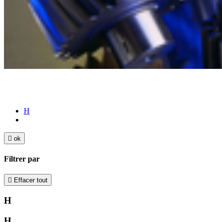
H

ok
Filtrer par

Effacer tout
H
H