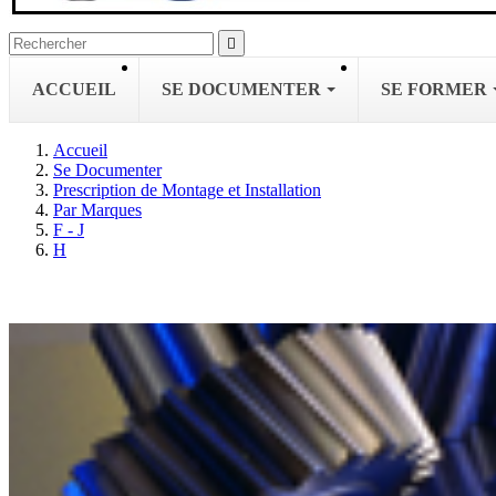

ACCUEIL
SE DOCUMENTER
SE FORMER
Accueil
Se Documenter
Prescription de Montage et Installation
Par Marques
F - J
H