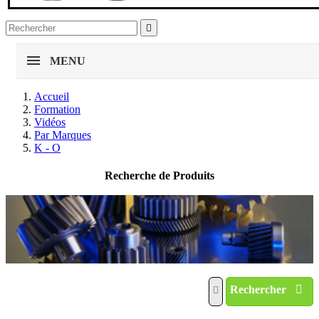

MENU
Accueil
Formation
Vidéos
Par Marques
K - O
Recherche de Produits
Rechercher