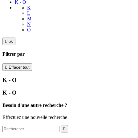
K - O
K
L
M
N
O

ok
Filtrer par

Effacer tout
K - O
K - O
Besoin d'une autre recherche ?
Effectuez une nouvelle recherche
