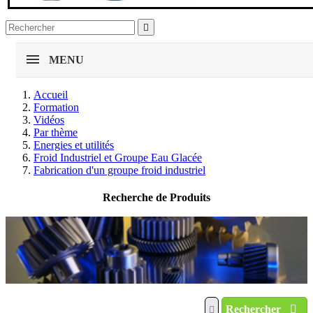

MENU
Accueil
Formation
Vidéos
Par thème
Energies et utilités
Froid Industriel et Groupe Eau Glacée
Fabrication d'un groupe froid industriel
Recherche de Produits
Rechercher