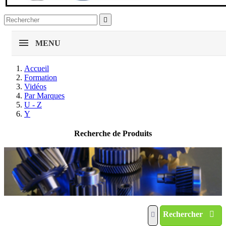

MENU
Accueil
Formation
Vidéos
Par Marques
U - Z
Y
Recherche de Produits
Rechercher