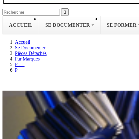

ACCUEIL
SE DOCUMENTER
SE FORMER
Accueil
Se Documenter
Pièces Détachés
Par Marques
P - T
P