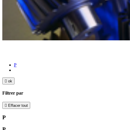
P

ok
Filtrer par

Effacer tout
P
P