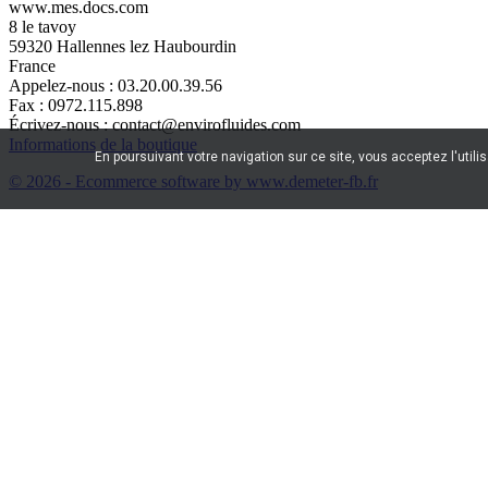
www.mes.docs.com
8 le tavoy
59320 Hallennes lez Haubourdin
France
Appelez-nous :
03.20.00.39.56
Fax :
0972.115.898
Écrivez-nous :
contact@envirofluides.com
Informations de la boutique
En poursuivant votre navigation sur ce site, vous acceptez l'utili
© 2026 - Ecommerce software by www.demeter-fb.fr