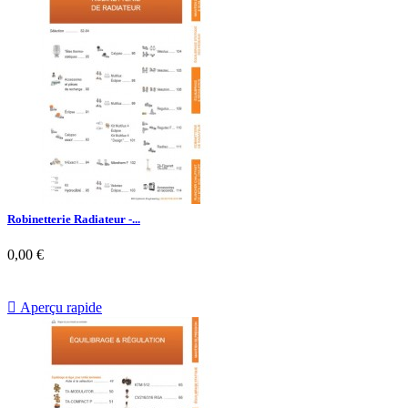
Robinetterie Radiateur -...
0,00 €

Aperçu rapide