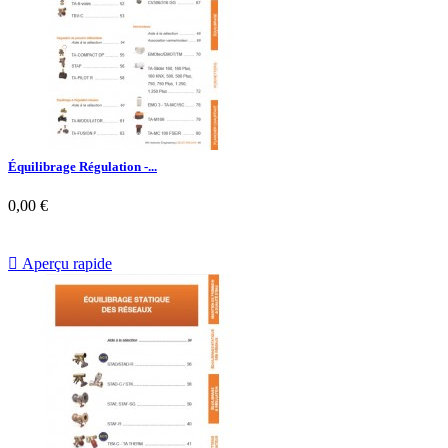
Équilibrage Régulation -...
0,00 €

Aperçu rapide