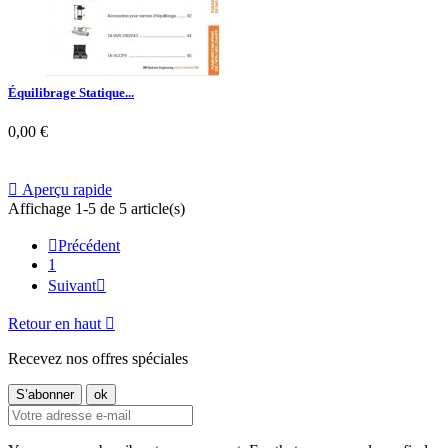
Équilibrage Statique...
0,00 €

Aperçu rapide
Affichage 1-5 de 5 article(s)

Précédent
1
Suivant

Retour en haut

Recevez nos offres spéciales