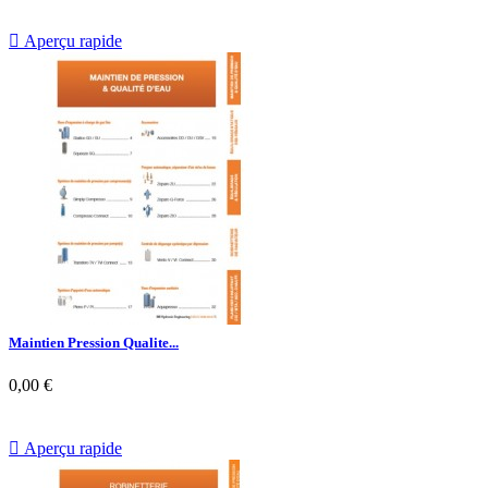

Aperçu rapide
Maintien Pression Qualite...
0,00 €

Aperçu rapide