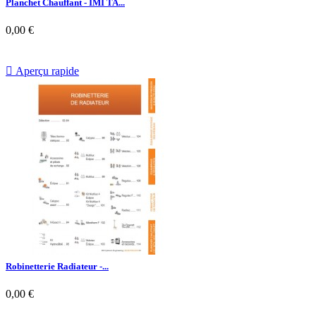
Planchet Chauffant - IMI TA...
0,00 €

Aperçu rapide
Robinetterie Radiateur -...
0,00 €