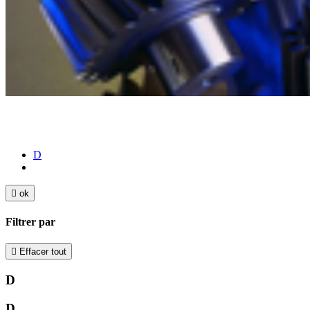
D

ok
Filtrer par

Effacer tout
D
D