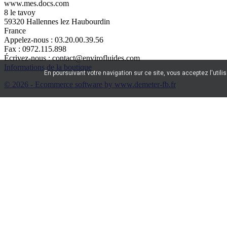
www.mes.docs.com
8 le tavoy
59320 Hallennes lez Haubourdin
France
Appelez-nous :
03.20.00.39.56
Fax :
0972.115.898
Écrivez-nous :
contact@envirofluides.com
Informations de la boutique
En poursuivant votre navigation sur ce site, vous acceptez l'utili
© 2026 - Ecommerce software by www.demeter-fb.fr