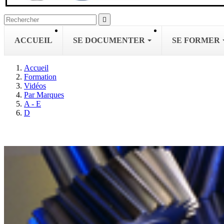

ACCUEIL
SE DOCUMENTER
SE FORMER
Accueil
Formation
Vidéos
Par Marques
A - E
D