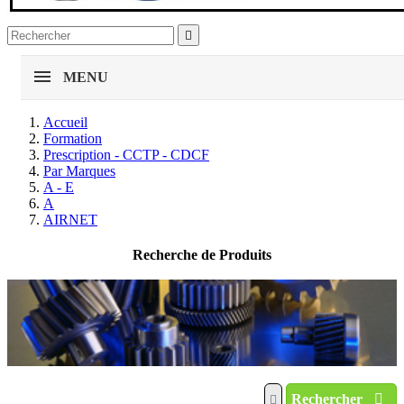

MENU
Accueil
Formation
Prescription - CCTP - CDCF
Par Marques
A - E
A
AIRNET
Recherche de Produits
Rechercher