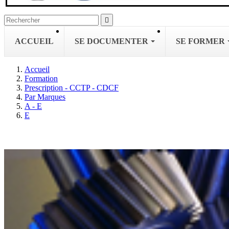

ACCUEIL
SE DOCUMENTER
SE FORMER
Accueil
Formation
Prescription - CCTP - CDCF
Par Marques
A - E
E