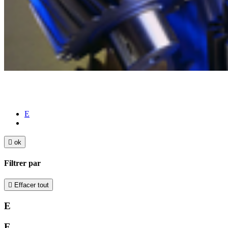
E

ok
Filtrer par

Effacer tout
E
E