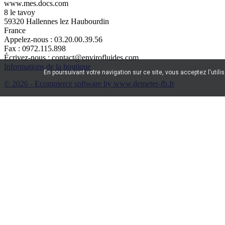
www.mes.docs.com
8 le tavoy
59320 Hallennes lez Haubourdin
France
Appelez-nous :
03.20.00.39.56
Fax :
0972.115.898
Écrivez-nous :
contact@envirofluides.com
Informations de la boutique
En poursuivant votre navigation sur ce site, vous acceptez l'utili
© 2026 - Ecommerce software by www.demeter-fb.fr