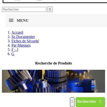

MENU
Accueil
Se Documenter
Fiches de Sécurité
Par Marques
F - J
G
Recherche de Produits
Rechercher