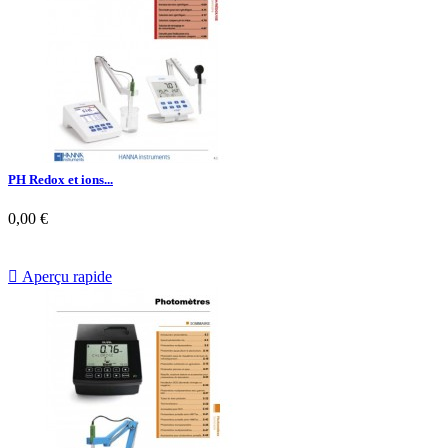
PH Redox et ions...
0,00 €

Aperçu rapide