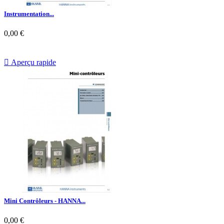
Instrumentation...
0,00 €

Aperçu rapide
Mini Contrôleurs - HANNA...
0,00 €