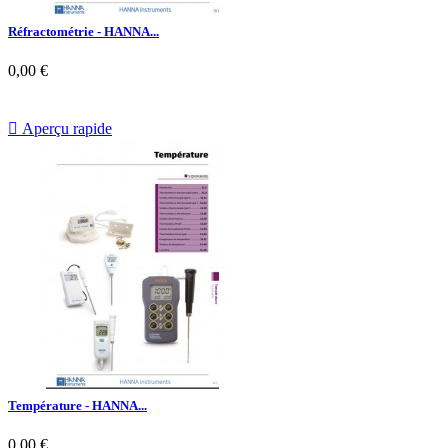
Réfractométrie - HANNA...
0,00 €

Aperçu rapide
Température - HANNA...
0,00 €