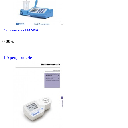
Photométrie - HANNA...
0,00 €

Aperçu rapide