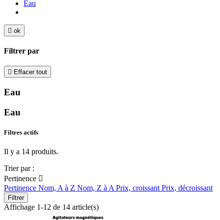
Eau

ok
Filtrer par

Effacer tout
Eau
Eau
Filtres actifs
Il y a 14 produits.
Trier par :
Pertinence

Pertinence
Nom, A à Z
Nom, Z à A
Prix, croissant
Prix, décroissant
Filtrer
Affichage 1-12 de 14 article(s)