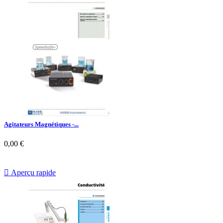
Agitateurs Magnétiques -...
0,00 €

Aperçu rapide