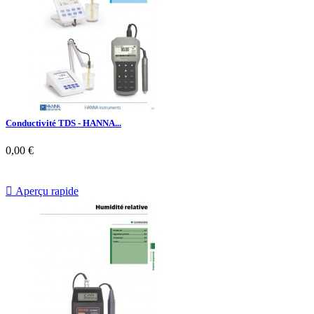
Conductivité TDS - HANNA...
0,00 €

Aperçu rapide