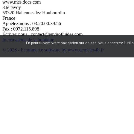
www.mes.docs.com
8 le tavoy
59320 Hallennes lez Haubourdin
France
Appelez-nous :
03.20.00.39.56
Fax :
0972.115.898
Écrivez-nous :
contact@envirofluides.com
Informations de la boutique
En poursuivant votre navigation sur ce site, vous acceptez l'utili
© 2026 - Ecommerce software by www.demeter-fb.fr