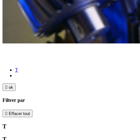
T

ok
Filtrer par

Effacer tout
T
T