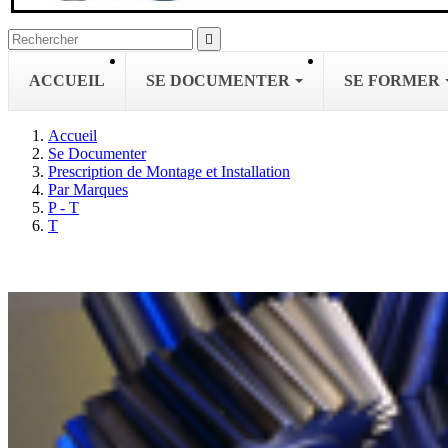

ACCUEIL
SE DOCUMENTER
SE FORMER
Accueil
Se Documenter
Prescription de Montage et Installation
Par Marques
P - T
T