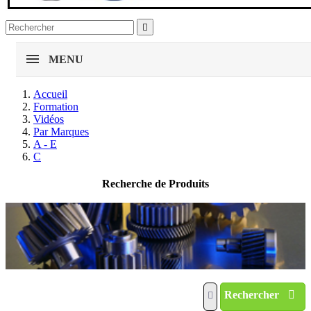

MENU
Accueil
Formation
Vidéos
Par Marques
A - E
C
Recherche de Produits
Rechercher