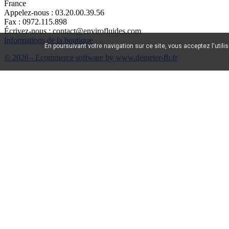
France
Appelez-nous :
03.20.00.39.56
Fax :
0972.115.898
Écrivez-nous :
contact@envirofluides.com
Informations de la boutique
En poursuivant votre navigation sur ce site, vous acceptez l'utili
© 2026 - Ecommerce software by www.demeter-fb.fr