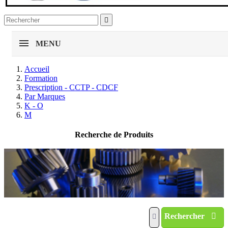

MENU
Accueil
Formation
Prescription - CCTP - CDCF
Par Marques
K - O
M
Recherche de Produits
Rechercher