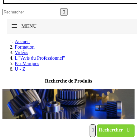

MENU
Accueil
Formation
Vidéos
L'"Avis du Professionnel"
Par Marques
U - Z
Recherche de Produits
Rechercher