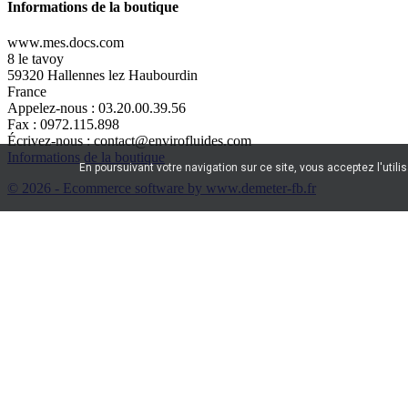
Informations de la boutique
www.mes.docs.com
8 le tavoy
59320 Hallennes lez Haubourdin
France
Appelez-nous :
03.20.00.39.56
Fax :
0972.115.898
Écrivez-nous :
contact@envirofluides.com
Informations de la boutique
En poursuivant votre navigation sur ce site, vous acceptez l'utili
© 2026 - Ecommerce software by www.demeter-fb.fr